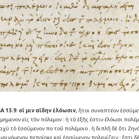
A 13.9
:
οἵ μιν αἵδην ἐλόωσιν,
ἤτοι συναπτέον ἐσσύμεν
μημενον εἰς τὸν πόλεμον : ἠ τὸ ἑξῆς ἐστιν ἐλόωσι πολέ
αχὺ τὸ ἐσσύμενον πο τοῦ πολέμοιο . ἡ διπλῆ δὲ ὅτι Ζη
μαινόμενον πεποίηκε καὶ ἐσσύμενον πολεμίζειν : ἔστι δ