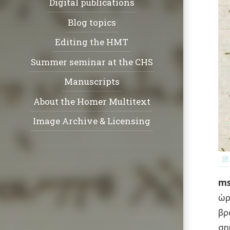
Digital publications
Blog topics
Editing the HMT
Summer seminar at the CHS
Manuscripts
About the Homer Multitext
Image Archive & Licensing
Social
ms
ὡρ
βρ
ση