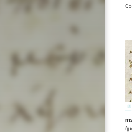
Co
ms
ἡμ