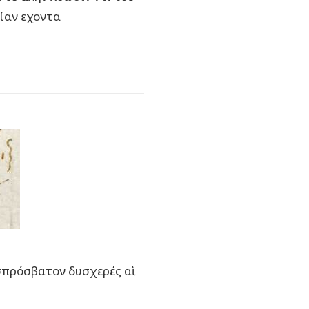
ίαν εχοντα
υσπρόσβατον δυσχερές αὶ