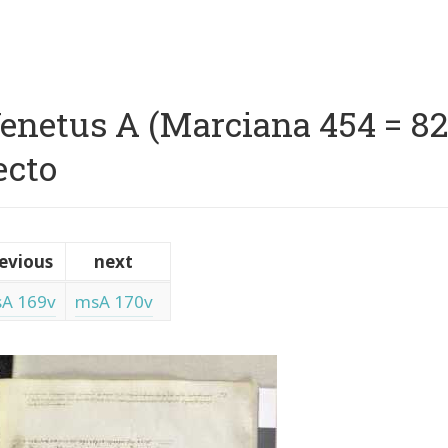
p
vigation
enetus A (Marciana 454 = 822)
ecto
evious
next
A 169v
msA 170v