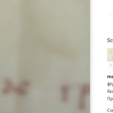
Sc
ms
φὴ
δε
Πρ
Co