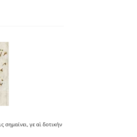
ς σημαίνει, γε αὶ δοτικήν