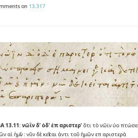
mments on
13.317
A 13.11
:
νῶϊν δ’ ὁδ’ ἐπ αριστερ’
ὅτι τὸ νῶϊν ύο πτώσει
ῶν αὶ ἡμῖν : νῦν δὲ κεῖται ἀντι τοῦ ἡμῶν επ αριστερὰ