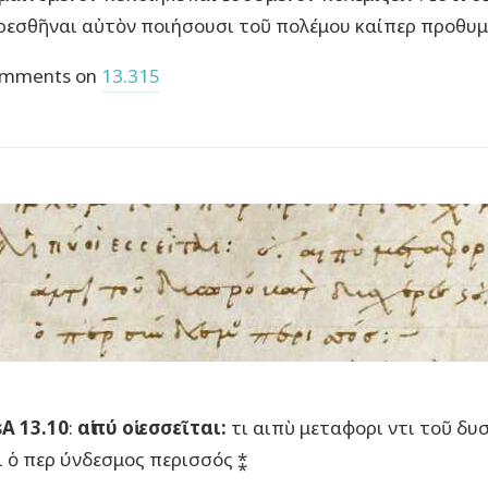
ρεσθῆναι αὐτὸν ποιήσουσι τοῦ πολέμου καίπερ προθυμ
mments on
13.315
A 13.10
:
αἱπύ οἱ εσσεῖται:
τι αιπὺ μεταφορι ντι τοῦ δ
ι ὁ περ ύνδεσμος περισσός ⁑