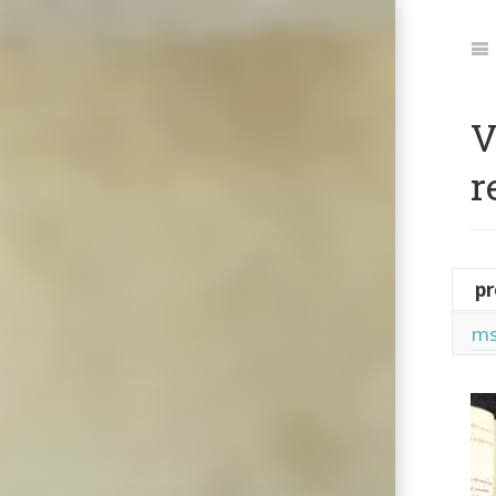
Jum
to:
Na
V
r
pr
ms