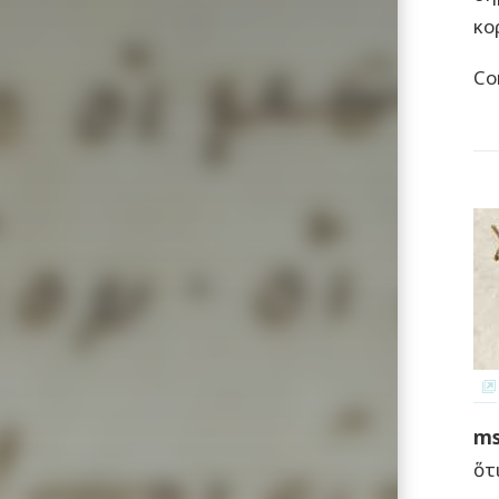
κο
Co
ms
ὅτ