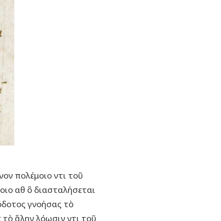
ον πολέμοιο ντι τοῦ
μοιο αθ ὃ διασταλήσεται
νόδοτος γνοήσας τὸ
ὲ τὸ ἅλην λόωσιν ντι τοῦ