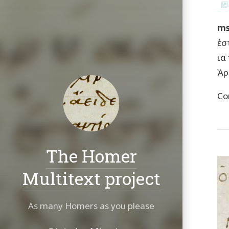
ms
ἐσ
ια
Ἀρ
Co
The Homer
Multitext project
As many Homers as you please
Navigation: