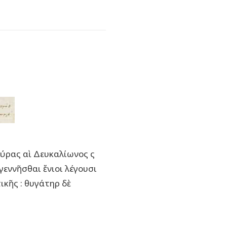
Πύρας αὶ Δευκαλίωνος ς
γεννῆσθαι ἔνιοι λέγουσι
κῆς : θυγάτηρ δὲ