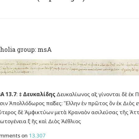
holia group: msA
A 13.7
:
‡ Δευκαλίδης
Δευκαλίωνος αῖς γίνονται δὲ ἐκ 
σιν Ἀπολλόδωρος παῖδες: Ἕλλην ὲν πρῶτος ὃν ἐκ Διὸς ε
ύτερος δὲ Ἀμφικτύων μετὰ Κραναὸν ασιλεύσας τῆς Ἀττι
ωτογένεια ξ ῆς καὶ Διὸς Ἀέθλιος
mments on
13.307