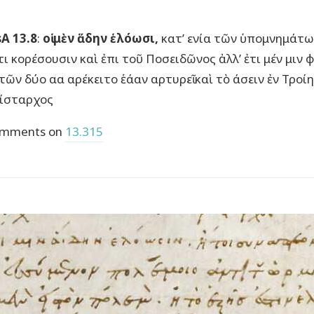
A 13.8
:
οἱ μὲν ἅδην ἑλόωσι,
κατ’ ενία τῶν ὑπομνημάτων
τι κορέσουσιν καὶ ἐπι τοῦ Ποσειδῶνος ἀλλ’ ἐτι μέν μιν
 τῶν δύο αα αρέκειτο ἑάαν αρτυρεῖ καὶ τὸ άσειν ἐν Τρο
ίσταρχος
mments on
13.315