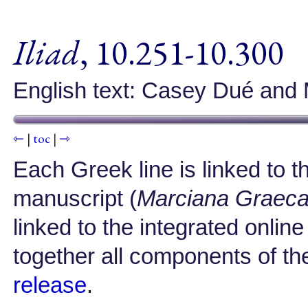
Iliad
, 10.251-10.300
English text: Casey Dué and 
⇽
|
toc
|
⇾
Each Greek line is linked to 
manuscript (
Marciana Graec
linked to the integrated onlin
together all components of t
release
.