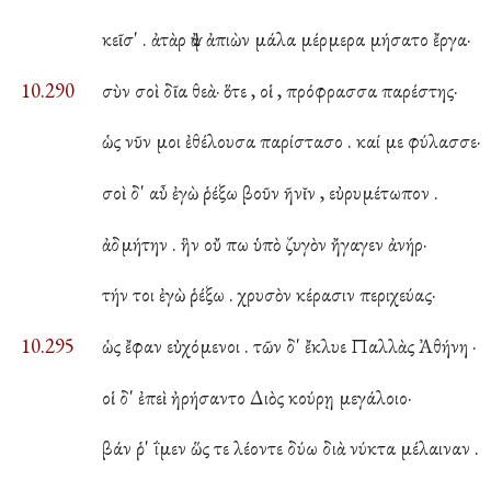
κεῖσ' . ἀτὰρ ἂψ ἀπιὼν μάλα μέρμερα μήσατο ἔργα·
10.290
σὺν σοὶ δῖα θεὰ· ὅτε , οἱ , πρόφρασσα παρέστης·
ὡς νῦν μοι ἐθέλουσα παρίστασο . καί με φύλασσε·
σοὶ δ' αὖ ἐγὼ ῥέξω βοῦν ῆνῐν , εὐρυμέτωπον .
ἀδμήτην . ἣν οὔ πω ὑπὸ ζυγὸν ἤγαγεν ἀνήρ·
τήν τοι ἐγὼ ῥέξω . χρυσὸν κέρασιν περιχεύας·
10.295
ὡς ἔφαν εὐχόμενοι . τῶν δ' ἔκλυε Παλλὰς Ἀθήνη ·
οἱ δ' ἐπεὶ ἠρήσαντο Διὸς κούρῃ μεγάλοιο·
βάν ῥ' ΐμεν ὥς τε λέοντε δύω διὰ νύκτα μέλαιναν .