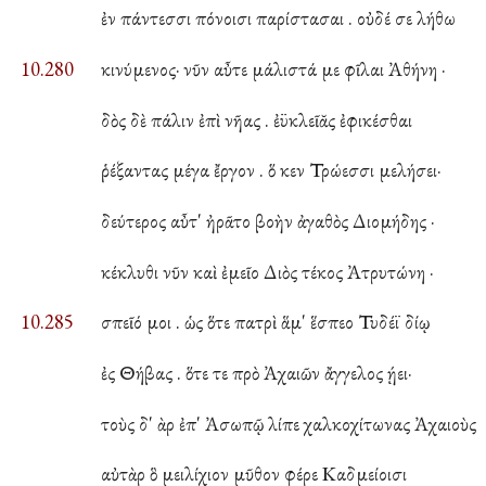
ἐν πάντεσσι πόνοισι παρίστασαι . οὐδέ σε λήθω
10.280
κινύμενος· νῦν αὖτε μάλιστά με φῖλαι Ἀθήνη ·
δὸς δὲ πάλιν ἐπὶ νῆας . ἐϋκλεῖᾰς ἐφικέσθαι
ῥέξαντας μέγα ἔργον . ὅ κεν Τρώεσσι μελήσει·
δεύτερος αὖτ' ἠρᾶτο βοὴν ἀγαθὸς Διομήδης ·
κέκλυθι νῦν καὶ ἐμεῖο Διὸς τέκος Ἀτρυτώνη ·
10.285
σπεῖό μοι . ὡς ὅτε πατρὶ ἅμ' ἕσπεο Τυδέϊ δίῳ
ἐς Θήβας . ὅτε τε πρὸ Ἀχαιῶν ἄγγελος ῄει·
τοὺς δ' ὰρ ἐπ' Ἀσωπῷ λίπε χαλκοχίτωνας Ἀχαιοὺς
αὐτὰρ ὃ μειλίχιον μῦθον φέρε Καδμείοισι