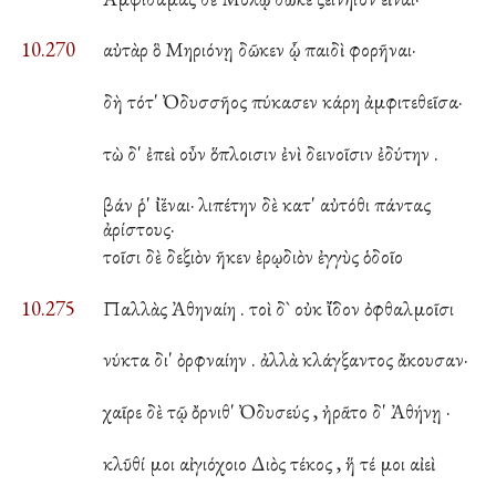
10.270
αὐτὰρ ὃ Μηριόνῃ δῶκεν ᾧ παιδὶ φορῆναι·
δὴ τότ' Ὀδυσσῆος πύκασεν κάρη ἀμφιτεθεῖσα·
τὼ δ' ἐπεὶ οὖν ὅπλοισιν ἐνὶ δεινοῖσιν ἐδύτην .
βάν ῥ' ἰ̈έναι· λιπέτην δὲ κατ' αὐτόθι πάντας
ἀρίστους·
τοῖσι δὲ δεξιὸν ῆκεν ἐρῳδιὸν ἐγγὺς ὁδοῖο
10.275
Παλλὰς Ἀθηναίη . τοὶ δ` οὐκ ἴ̈δον ὀφθαλμοῖσι
νύκτα δι' ὀρφναίην . ἀλλὰ κλάγξαντος ἄκουσαν·
χαῖρε δὲ τῷ ὄρνιθ' Ὀδυσεύς , ἠρᾶτο δ' Ἀθήνῃ ·
κλῦθί μοι αἰγιόχοιο Διὸς τέκος , ἥ τέ μοι αἰεὶ