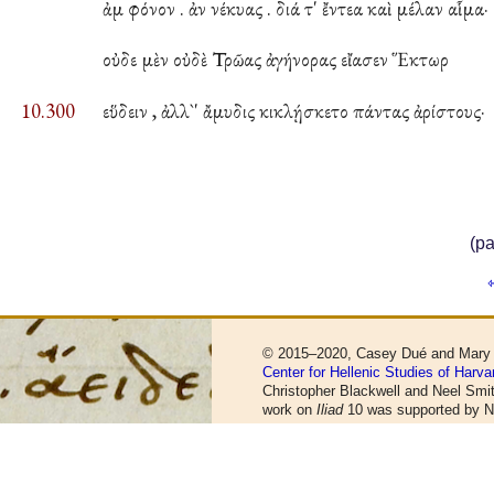
ἀμ φόνον . ἀν νέκυας . διά τ' ἔντεα καὶ μέλαν αἷμα·
οὐδε μὲν οὐδὲ Τρῶας ἀγήνορας εἴασεν Ἕκτωρ
10.300
εὕδειν , ἀλλ`' ἄμυδις κικλῄσκετο πάντας ἀρίστους·
(pa
© 2015–2020, Casey Dué and Mary
Center for Hellenic Studies of Harva
Christopher Blackwell and Neel Smi
work on
Iliad
10 was supported by 