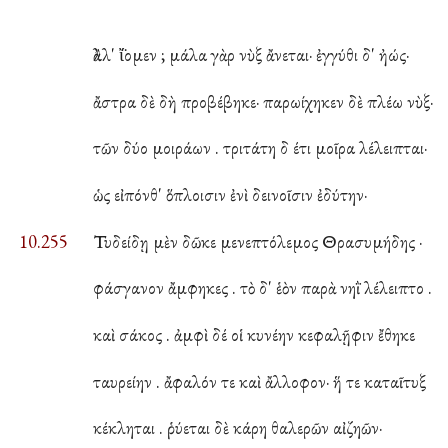
ἂλλ' ἴ̈ομεν ; μάλα γὰρ νὺξ ἄνεται· ἐγγύθι δ' ἠώς·
ἄστρα δὲ δὴ προβέβηκε· παρωίχηκεν δὲ πλέω νὺξ·
τῶν δύο μοιράων . τριτάτη δ έτι μοῖρα λέλειπται·
ὡς εἰπόνθ' ὅπλοισιν ἐνὶ δεινοῖσιν ἐδύτην·
10.255
Τυδείδῃ μὲν δῶκε μενεπτόλεμος Θρασυμήδης ·
φάσγανον ἄμφηκες . τὸ δ' ἑὸν παρὰ νηῒ λέλειπτο .
καὶ σάκος . ἀμφὶ δέ οἱ κυνέην κεφαλῇφιν ἔθηκε
ταυρείην . ἄφαλόν τε καὶ ἄλλοφον· ἥ τε καταῖτυξ
κέκληται . ῥύεται δὲ κάρη θαλερῶν αἰζηῶν·