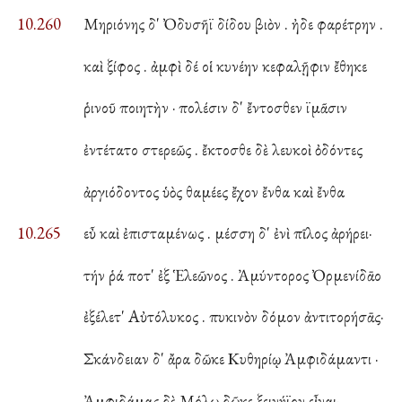
10.260
Μηριόνης δ' Ὀδυσῆϊ δίδου βιὸν . ἠδε φαρέτρην .
καὶ ξίφος . ἀμφὶ δέ οἱ κυνέην κεφαλῇφιν ἔθηκε
ῥινοῦ ποιητὴν · πολέσιν δ' ἔντοσθεν ϊμᾶσιν
ἐντέτατο στερεῶς . ἔκτοσθε δὲ λευκοὶ ὀδόντες
ἀργιόδοντος ὑὸς θαμέες ἔχον ἔνθα καὶ ἔνθα
10.265
εὖ καὶ ἐπισταμένως . μέσση δ' ἐνὶ πῖλος ἀρήρει·
τήν ῥά ποτ' ἐξ Ἑλεῶνος . Ἀμύντορος Ὀρμενίδᾱο
ἐξέλετ' Αὐτόλυκος . πυκινὸν δόμον ἀντιτορήσᾱς·
Σκάνδειαν δ' ἄρα δῶκε Κυθηρίῳ Ἀμφιδάμαντι ·
Ἀμφιδάμας δὲ Μόλῳ δῶκε ξεινήϊον εἶναι·