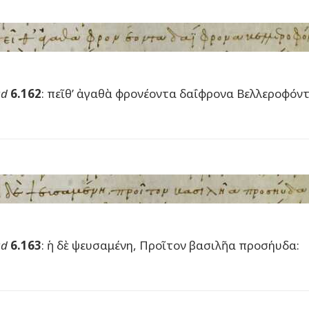
ad
6.162
: πεῖθ’ ἀγαθὰ φρονέοντα δαΐφρονα Βελλεροφόντ
ad
6.163
: ἡ δὲ ψευσαμένη, Προῖτον βασιλῆα προσήυδα: