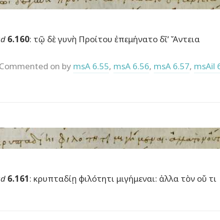
ad
6.160
: τῷ δὲ γυνὴ Προίτου ἐπεμήνατο δῖ’ Ἄντεια
Commented on by
msA 6.55
,
msA 6.56
,
msA 6.57
,
msAil 
ad
6.161
: κρυπταδίῃ φιλότητι μιγήμεναι: ἀλλα τὸν οὔ τι