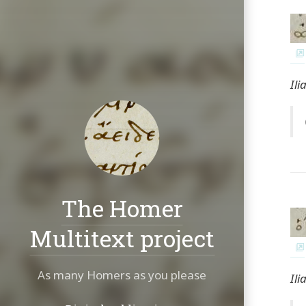
Ili
The Homer
Multitext project
As many Homers as you please
Ili
Navigation: