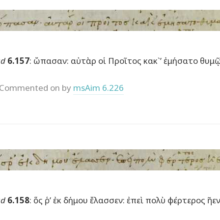
ad
6.157
: ὤπασαν: αὐτὰρ οἱ Προῖτος κακ`’ ἐμήσατο θυμῷ
Commented on by
msAim 6.226
ad
6.158
: ὅς ῥ’ ἐκ δήμου ἔλασσεν: ἐπεὶ πολὺ φέρτερος ῆε