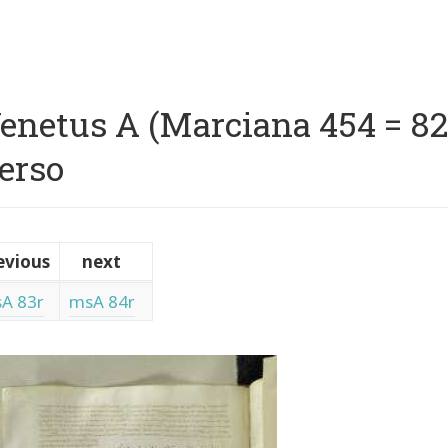
p
vigation
enetus A (Marciana 454 = 822)
erso
evious
next
A 83r
msA 84r