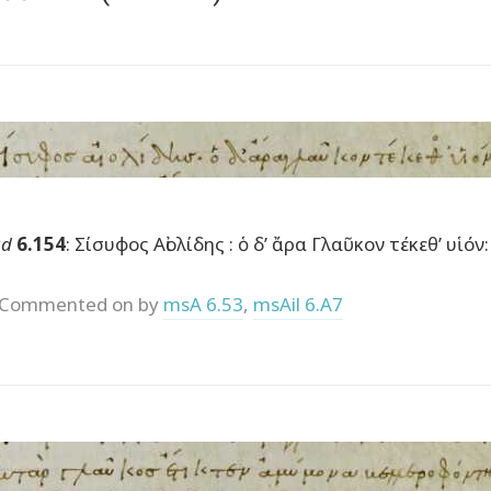
ad
6.154
: Σίσυφος Αἰολίδης : ὁ δ’ ἄρα Γλαῦκον τέκεθ’ υἱόν:
Commented on by
msA 6.53
,
msAil 6.A7