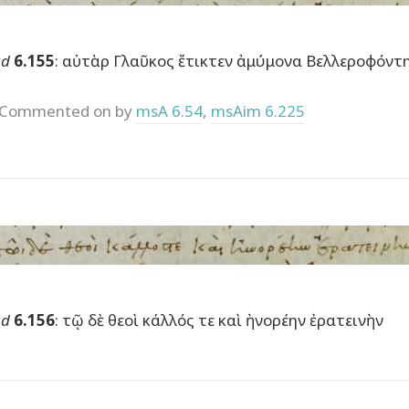
ad
6.155
: αὐτὰρ Γλαῦκος ἔτικτεν ἀμύμονα Βελλεροφόντη
Commented on by
msA 6.54
,
msAim 6.225
ad
6.156
: τῷ δὲ θεοὶ κάλλός τε καὶ ἠνορέην ἐρατεινὴν