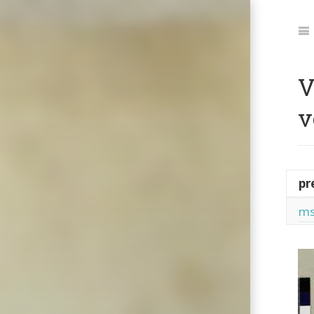
Jum
to:
Na
V
v
pr
ms