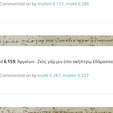
Commented on by
msAint 6.171
,
msAil 6.286
ad
6.159
: Ἀργείων : Ζεὺς γάρ μιν ὑπο σκήπτρῳ ἐδάμασσε
Commented on by
msAil 6.287
,
msAim 6.227