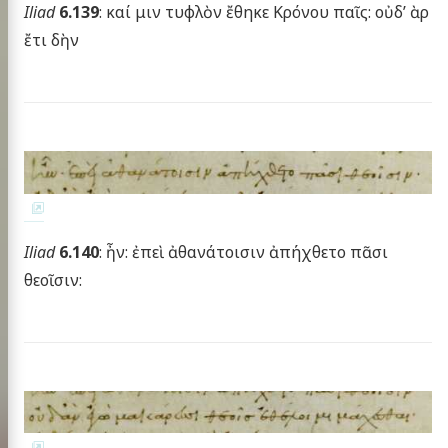
Iliad
6.139
: καί μιν τυφλὸν ἔθηκε Κρόνου παῖς: οὐδ’ ὰρ
ἔτι δὴν
Iliad
6.140
: ἦν: ἐπεὶ ἀθανάτοισιν ἀπήχθετο πᾶσι
θεοῖσιν: