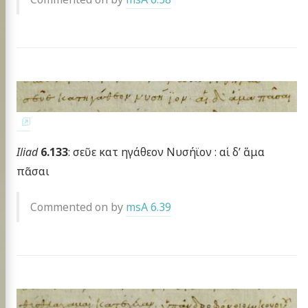
Iliad
6.133
: σεῦε κατ ηγάθεον Νυσήϊον : αἱ δ’ ἅμα
πᾶσαι
Commented on by
msA 6.39