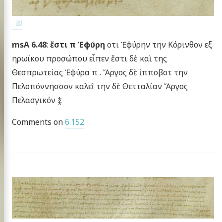
msA 6.48
:
ἔστι π Ἐφύρη
οτι Ἐφύρην την Κόρινθον εξ
ηρωϊκου προσώπου εἶπεν ἔστι δὲ καὶ της
Θεσπρωτείας Ἐφύρα π . Ἄργος δὲ ἱπποβοτ την
Πελοπόννησσον καλεῖ την δὲ Θετταλίαν Ἄργος
Πελασγικόν ⁑
Comments on
6.152