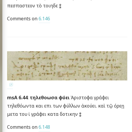
πεσπαστεον τὸ τοιηδε ⁑
Comments on
6.146
msA 6.44
:
τηλεθοωσα φύει
Ἀριστοφα γράφει
τηλεθόωντα και επι των φύλλων ἀκούει. καὶ τῷ όρεῃ
μετα του ϊ γράφει κατα δοτικην ⁑
Comments on
6.148