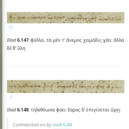
Iliad
6.147
: φύλλα, τὰ μέν τ’ ἄνεμος χαμάδις χέει: ἄλλα
δέ θ’ ὕλη
Iliad
6.148
: τηλεθόωσα φύει: ἔαρος δ’ ἐπιγίνεται ὥρῃ:
Commented on by
msA 6.44