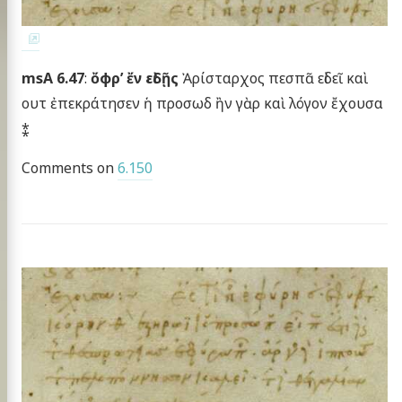
msA 6.47
:
ὄφρ’ ἔν εἰδῇς
Ἀρίσταρχος πεσπᾶ εἰδεῖ καὶ
ουτ ἐπεκράτησεν ἡ προσωδ ἢν γὰρ καὶ λόγον ἔχουσα
⁑
Comments on
6.150