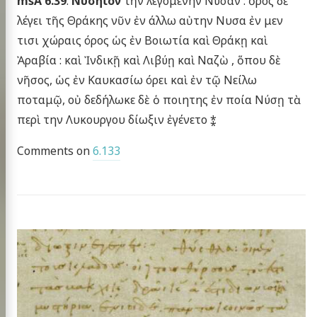
msA 6.39
:
Νυσήϊον
τὴν λεγομένην Νύσαν : ὅρος δὲ
λέγει τῆς Θράκης νῦν ἐν άλλω αὐτην Νυσα ἐν μεν
τισι χώραις όρος ὡς ἐν Βοιωτία καὶ Θράκῃ καὶ
Ἀραβία : καὶ Ἰνδικῇ καὶ Λιβύῃ καὶ Ναζὼ , ὅπου δὲ
νῆσος, ὡς ἐν Καυκασίω όρει καὶ ἐν τῷ Νείλω
ποταμῷ, οὐ δεδήλωκε δὲ ὁ ποιητης ἐν ποία Νύσῃ τὰ
περὶ την Λυκουργου δίωξιν ἐγένετο ⁑
Comments on
6.133