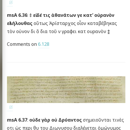
msA 6.36
:
‡ εἰ δέ τις ἀθανάτων γε κατ’ οὐρανὸν
εἰλήλουθας
οὕτως Ἀρίσταρχος οἷον καταβέβηκας
τὸν οὐνον δι ὃ δια τοῦ ν γραφει κατ ουρανὸν ⁑
Comments on
6.128
msA 6.37
:
οὐδε γὰρ οὐ Δρύαντος
σημειοῦνται τινὲς
οτι ὡς περι θυ του Διωνυσου διαλέγεται ὁμώνυμος