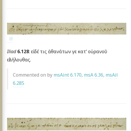
Iliad
6.128
: εἰ δέ τις ἀθανάτων γε κατ’ οὐρανοῦ
εἰλήλουθας.
Commented on by
msAint 6.170
,
msA 6.36
,
msAil
6.285