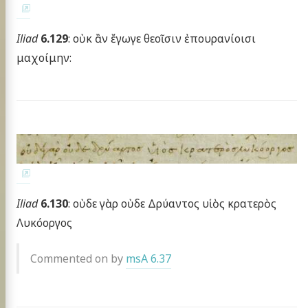
Iliad
6.129
: οὐκ ἂν ἔγωγε θεοῖσιν ἐπουρανίοισι
μαχοίμην:
Iliad
6.130
: οὐδε γὰρ οὐδε Δρύαντος υἱὸς κρατερὸς
Λυκόοργος
Commented on by
msA 6.37