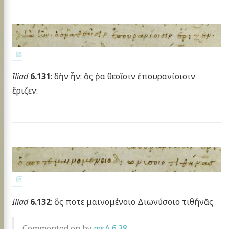
Iliad
6.131
: δὴν ἦν: ὅς ῥα θεοῖσιν ἐπουρανίοισιν
ἔριζεν:
Iliad
6.132
: ὅς ποτε μαινομένοιο Διωνύσοιο τιθήνᾱς
Commented on by
msA 6.38