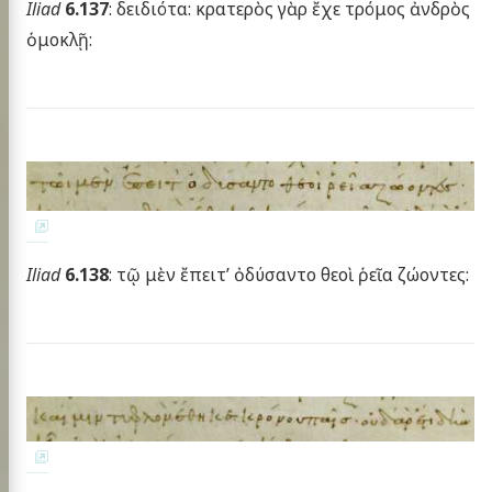
Iliad
6.137
: δειδιότα: κρατερὸς γὰρ ἔχε τρόμος ἀνδρὸς
ὁμοκλῇ:
Iliad
6.138
: τῷ μὲν ἔπειτ’ ὀδύσαντο θεοὶ ῥεῖα ζώοντες: