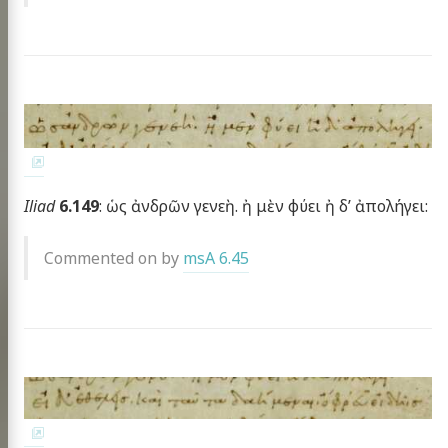
Iliad
6.149
: ὡς ἀνδρῶν γενεὴ. ἠ μὲν φύει ἠ δ’ ἀπολήγει:
Commented on by
msA 6.45