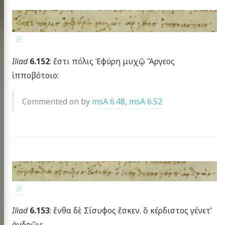
publications
 topics
g the HMT
nar at the CHS
Iliad
6.152
: ἔστι πόλις Ἐφύρη μυχῷ Ἄργεος
scripts
ἱπποβότοιο:
omer Multitext
Commented on by
msA 6.48
,
msA 6.52
ve & Licensing
Iliad
6.153
: ἔνθα δὲ Σίσυφος ἔσκεν. ὃ κέρδιστος γένετ’
ἀνδρῶν: