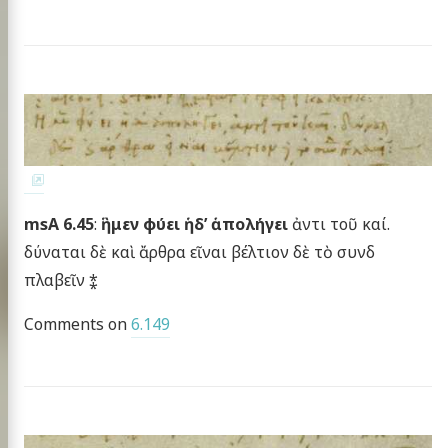
msA 6.45
:
ἣμεν φύει ἡδ’ ἁπολήγει
ἀντι τοῦ καί.
δύναται δὲ καὶ ἄρθρα εῖναι βέλτιον δὲ τὸ συνδ
πλαβεῖν ⁑
Comments on
6.149