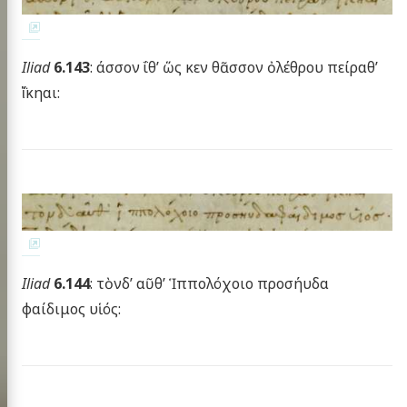
Iliad
6.143
: άσσον ΐθ’ ὥς κεν θᾶσσον ὀλέθρου πείραθ’
ἵ̈κηαι:
Iliad
6.144
: τὸνδ’ αῦθ’ Ἱππολόχοιο προσήυδα
φαίδιμος υἱός: