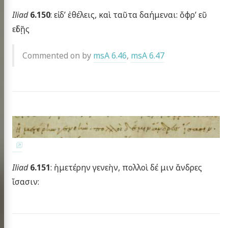
Iliad
6.150
: εἰ δ’ ἐθέλεις, καὶ ταῦτα δαήμεναι: ὄφρ’ εῦ
εἰδῇς
Commented on by
msA 6.46
,
msA 6.47
Homer
Iliad
6.151
: ἡμετέρην γενεὴν, πολλοὶ δέ μιν ἄνδρες
xt project
ἴσασιν: