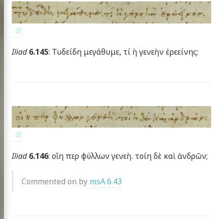
Iliad
6.145
: Τυδείδη μεγάθυμε, τί ὴ γενεὴν ἐρεείνης:
Iliad
6.146
: οἵη περ φύλλων γενεὴ. τοίη δὲ καὶ ἀνδρῶν;
Commented on by
msA 6.43