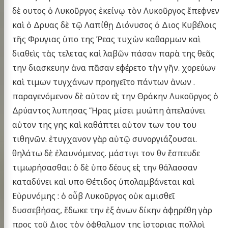
δὲ ουτος ὁ Λυκοῦργος ἐκείνῳ τὸν Λυκοῦργος ἔπεφνεν
καὶ ὀ Δρυας δὲ τῷ Λαπίθῃ Διόνυσος ὁ Διος Κυβέλοις
τῆς Φρυγιας ὑπο της Ῥεας τυχὼν καθαρμων καὶ
διαθεὶς τὰς τελετας καὶ λαβῶν πάσαν παρὰ της θεᾶς
την διασκευην ἀνα πᾶσαν εφέρετο τὴν γῆν. χορεύων
καὶ τιμων τυγχάνων προηγεῖτο πάντων ἀνων .
παραγενόμενον δὲ αὐτον εἰς την Θράκην Λυκοῦργος ὁ
Δρύαντος λυπησας Ἥρας μίσει μυώπη ἀπελαύνει
αὐτον της γης καὶ καθάπτει αὐτον των του του
τιθηνῶν. ἐτυγχανον γὰρ αὐτῷ συνοργιάζουσαι.
θηλάτω δὲ ἐλαυνόμενος. μάστιγι τον θν ἔσπευδε
τιμωρήσασθαι: ὁ δὲ ὑπο δέους εἰς την θάλασσαν
καταδύνει καὶ υπο Θέτιδος ὑπολαμβάνεται καὶ
Εὐρυνόμης : ὁ οὖβ Λυκοῦργος οὐκ αμισθεῖ
δυσσεβήσας, ἔδωκε την ἐξ ἀνων δίκην ἀφῃρέθη γὰρ
προς τοῦ Διος τὸν ὀφθαλμον της ἱστοριας πολλοὶ