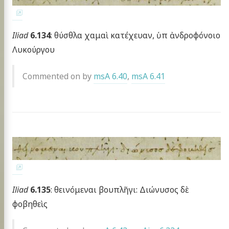
Iliad
6.134
: θύσθλα χαμαὶ κατέχευαν, ὑπ ἀνδροφόνοιο
Λυκούργου
Commented on by
msA 6.40
,
msA 6.41
Iliad
6.135
: θεινόμεναι βουπλῆγι: Διώνυσος δὲ
φοβηθεὶς