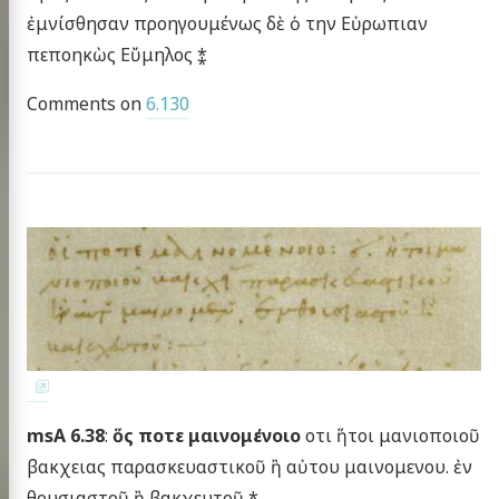
ἐμνίσθησαν προηγουμένως δὲ ὁ την Εὐρωπιαν
πεποηκὼς Εὔμηλος ⁑
Comments on
6.130
msA 6.38
:
ὅς ποτε μαινομένοιο
οτι ἥτοι μανιοποιοῦ
βακχειας παρασκευαστικοῦ ἢ αὐτου μαινομενου. ἐν
θουσιαστοῦ ἢ βακχευτοῦ ⁑