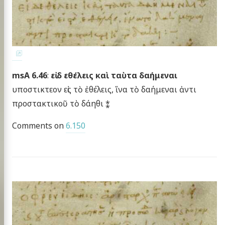
msA 6.46
:
εἰ δ εθέλεις καὶ ταὺτα δαήμεναι
υποστικτεον εἰς τὸ ἐθέλεις, ἵνα τὸ δαήμεναι ἀντι
προστακτικοῦ τὸ δάηθι ⁑
Comments on
6.150