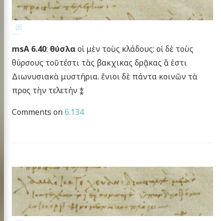
msA 6.40
:
θύσλα
οἱ μὲν τοὺς κλάδους: οἱ δὲ τοὺς
θύρσους τοῦτέστι τὰς βακχικας δρᾷκας ἅ ἐστι
Διωνυσιακὰ μυστήρια. ἔνιοι δὲ πάντα κοινῶν τὰ
προς τὴν τελετήν ⁑
Comments on
6.134