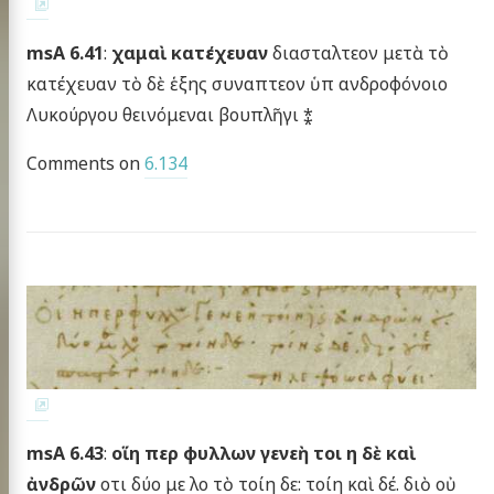
msA 6.41
:
χαμαὶ κατέχευαν
διασταλτεον μετὰ τὸ
κατέχευαν τὸ δὲ ἑξης συναπτεον ὑπ ανδροφόνοιο
Λυκούργου θεινόμεναι βουπλῆγι ⁑
Comments on
6.134
msA 6.43
:
οἵη περ φυλλων γενεὴ τοι η δὲ καὶ
ἀνδρῶν
οτι δύο με λο τὸ τοίη δε: τοίη καὶ δέ. διὸ οὐ