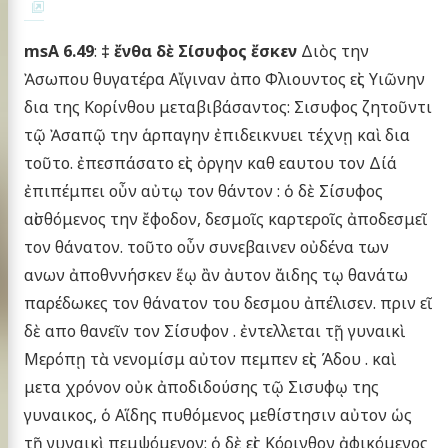
msA 6.49
:
‡ ἔνθα δὲ Σίσυφος ἔσκεν
Διὸς την
Ἀσωπου θυγατέρα Αἴγιναν ἀπο Φλιουντος εἰς Υιῶνην
δια της Κορίνθου μεταβιβάσαντος: Σισυφος ζητοῦντι
τῷ Ἀσαπῷ την ἁρπαγην ἐπιδεικνυει τέχνῃ καὶ δια
τοῦτο. ἐπεσπάσατο εἰς ὀργην καθ εαυτου τον Δίά
ἐπιπέμπει οὖν αὐτῳ τον θάντον : ὁ δὲ Σίσυφος
αἰσθόμενος την ἔφοδον, δεσμοῖς καρτεροῖς ἀποδεσμεῖ
τον θάνατον. τοῦτο οὖν συνεβαινεν οὐδένα των
ανων ἀποθννήσκεν ἕῳ ἂν ἀυτον ἄιδης τῳ θανάτω
παρέδωκες τον θάνατον του δεσμου ἀπέλισεν. πριν εῖ
δὲ απο θανεῖν τον Σίσυφον . ἐντελλεται τῇ γυναικὶ
Μερόπῃ τὰ νενομίσμ αὐτον πεμπεν εἰς Άδου . καὶ
μετα χρόνον οὐκ ἀποδιδούσης τῷ Σισυφῳ της
γυναικος, ὁ Αἵδης πυθόμενος μεθίστησιν αὐτον ὡς
τῇ γυναικὶ πεμψόμενον: ὁ δὲ εἰς Κόρινθον ἀφικόμενος