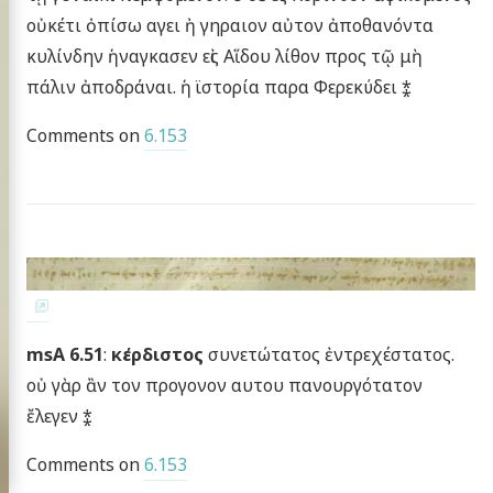
οὐκέτι ὀπίσω αγει ἠ γηραιον αὐτον ἀποθανόντα
κυλίνδην ἡναγκασεν εἰς Αἵδου λίθον προς τῷ μὴ
πάλιν ἀποδράναι. ἡ ϊστορία παρα Φερεκύδει ⁑
Comments on
6.153
msA 6.51
:
κέρδιστος
συνετώτατος ἐντρεχέστατος.
οὐ γὰρ ἂν τον προγονον αυτου πανουργότατον
ἔλεγεν ⁑
Comments on
6.153