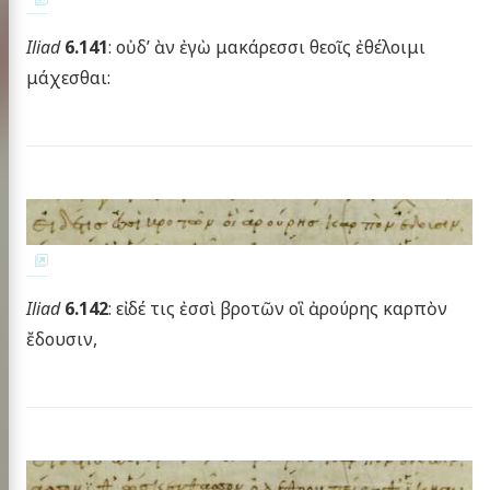
Iliad
6.141
: οὐδ’ ὰν ἐγὼ μακάρεσσι θεοῖς ἐθέλοιμι
μάχεσθαι:
Iliad
6.142
: εἰ δέ τις ἐσσὶ βροτῶν οἳ ἀρούρης καρπὸν
ἔδουσιν,