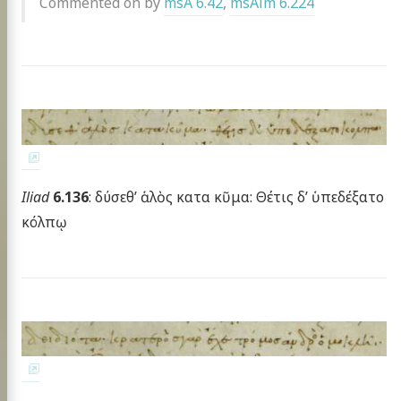
Commented on by
msA 6.42
,
msAim 6.224
Iliad
6.136
: δύσεθ’ ἁλὸς κατα κῦμα: Θέτις δ’ ὑπεδέξατο
κόλπῳ