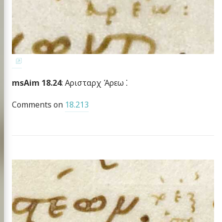
msAim 18.24
: Αρισταρχ Άρεω ⁚
Comments on
18.213