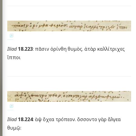
Iliad
18.223
: πᾶσιν ὀρίνθη θυμὸς. ἀτὰρ καλλίτριχες
ἵπποι
Iliad
18.224
: ὰψ ὄχεα τρόπεον. ὄσσοντο γὰρ ἄλγεα
θυμῷ: