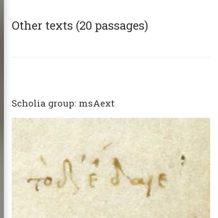
Other texts (20 passages)
Scholia group: msAext