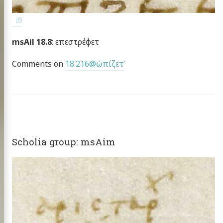
msAil 18.8
: επεστρέφετ
Comments on
18.216@ὠπίζετ’
Scholia group: msAim