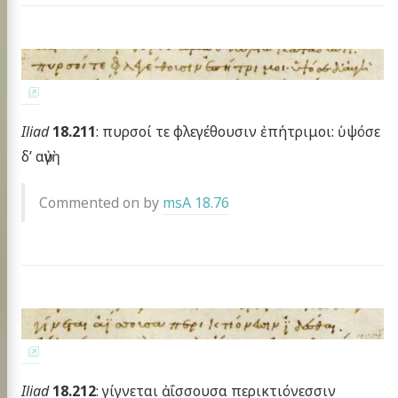
Iliad
18.211
: πυρσοί τε φλεγέθουσιν ἐπήτριμοι: ὑψόσε
δ’ αὐγὴ
Commented on by
msA 18.76
Iliad
18.212
: γίγνεται ἀΐσσουσα περικτιόνεσσιν