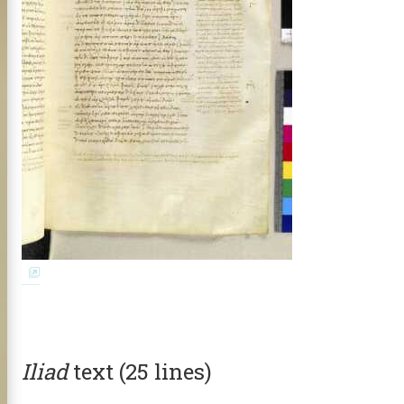
Iliad
text (25 lines)