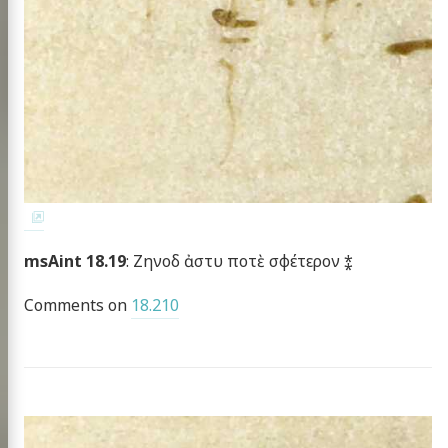
msAint 18.19
: Ζηνοδ ἀστυ ποτὲ σφέτερον ⁑
Comments on
18.210