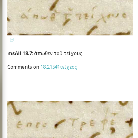
msAil 18.7
: άπωθεν τοῦ τείχους
Comments on
18.215@τείχεος