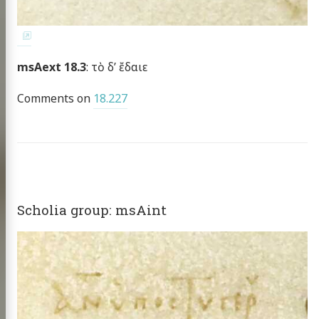
msAext 18.3
: τὸ δ’ ἔδαιε
Comments on
18.227
Scholia group: msAint