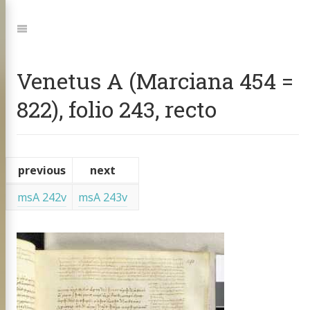
Jump
to:
Navigation
Venetus A (Marciana 454 =
822), folio 243, recto
previous
next
msA 242v
msA 243v