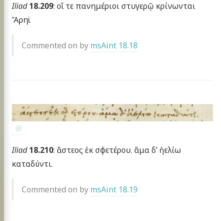
Iliad
18.209
: οἵ τε πανημέριοι στυγερῷ κρίνωνται
Ἄρηϊ
Commented on by
msAint 18.18
Iliad
18.210
: ἄστεος ἐκ σφετέρου. ἅμα δ’ ἠελίω
καταδύντι.
Commented on by
msAint 18.19