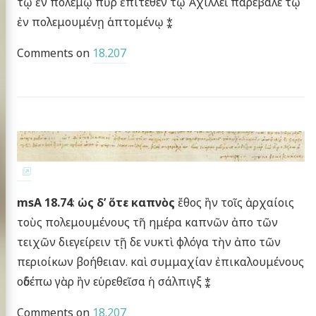
τῷ ἐν πολέμῳ πῦρ ἐπιτεθέν τῷ Ἀχιλλεῖ παρέβαλε τῷ
ἐν πολεμουμένῃ ἁπτομένῳ ⁑
Comments on
18.207
msA 18.74
:
ὡς δ’ ὅτε καπνὸς
ἔθος ἢν τοῖς ἀρχαίοις
τοὺς πολεμουμένους τῆ ημέρα καπνῶν ἀπο τῶν
τειχῶν διεγείρειν τῇ δε νυκτὶ φλόγα τὴν ἀπο τῶν
περιοίκων βοήθειαν. καὶ συμμαχίαν ἐπικαλουμένους
οὐδέπω γὰρ ἢν εὑρεθεῖσα ἡ σάλπιγξ ⁑
Comments on
18.207